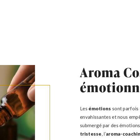
Aroma Co
émotionn
Les
émotions
sont parfois d
envahissantes et nous empê
submergé par des émotion
tristesse
, l’
aroma-coachi