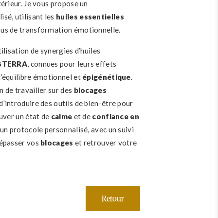
térieur. Je vous propose un
é, utilisant les
huiles essentielles
sus de transformation émotionnelle.
tilisation de synergies d’huiles
ōTERRA
, connues pour leurs effets
l’équilibre émotionnel et
épigénétique
.
n de travailler sur des
blocages
’introduire des outils de bien-être pour
ouver un état de
calme
et de
confiance en
 un protocole personnalisé, avec un suivi
dépasser vos
blocages
et retrouver votre
Retour