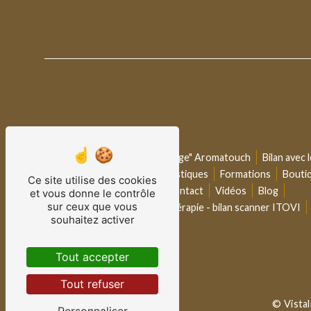
Plan du site
Accueil
Coaching
"Massage" Aromatouch
Bilan avec
Consultations - séances holistiques
Formations
Bouti
Ce site utilise des cookies
Calendriers des ateliers
Contact
Vidéos
Blog
et vous donne le contrôle
sur ceux que vous
Conseil bien-être & aromathérapie - bilan scanner ITOVI
souhaitez activer
Tout accepter
Tout refuser
©
Vista