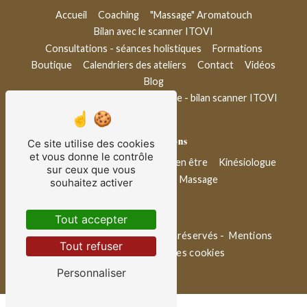
Accueil
Coaching
"Massage" Aromatouch
Bilan avec le scanner ITOVI
Consultations - séances holistiques
Formations
Boutique
Calendriers des ateliers
Contact
Vidéos
Blog
Conseil bien-être & aromathérapie - bilan scanner ITOVI
Nos prestations
Ce site utilise des cookies
et vous donne le contrôle
Thérapeuthe
Coach de vie
Bien être
Kinésiologue
sur ceux que vous
Ateliers bien-être
Massage
souhaitez activer
Tout accepter
©
Vistalid
- 2026 - Tous droits réservés -
Mentions
Tout refuser
légales
-
Gestion des cookies
Personnaliser