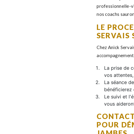
professionnelle-vi
nos coachs sauron
LE PROCE
SERVAIS 
Chez Anick Servai
accompagnement. N
La prise de c
vos attentes,
La séance de
bénéficierez 
Le suivi et 
vous aideront
CONTACT
POUR DÉ
JAMBES