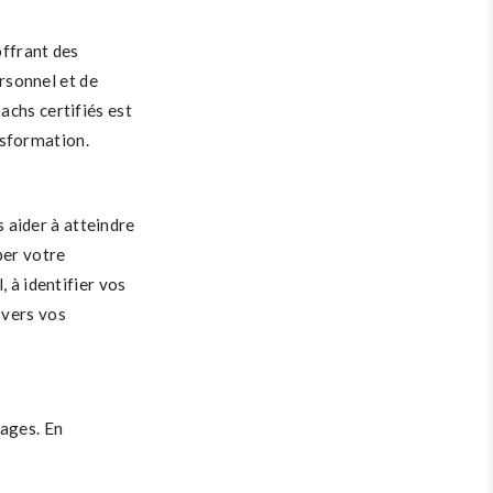
offrant des
rsonnel et de
achs certifiés est
nsformation.
 aider à atteindre
per votre
, à identifier vos
 vers vos
tages. En