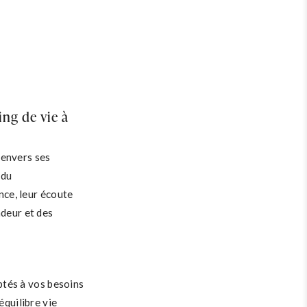
ing de vie à
 envers ses
 du
ce, leur écoute
ndeur et des
tés à vos besoins
équilibre vie