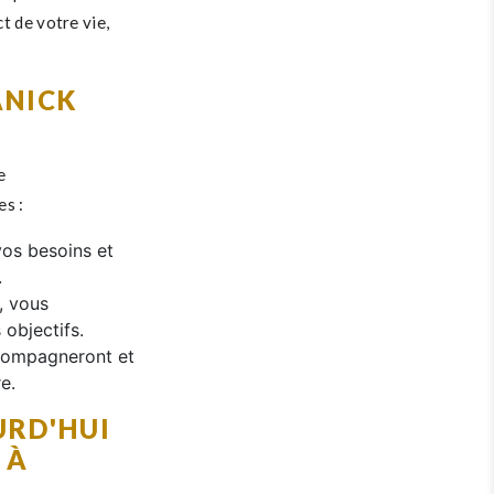
t de votre vie,
ANICK
e
s :
vos besoins et
.
, vous
 objectifs.
ccompagneront et
e.
URD'HUI
 À