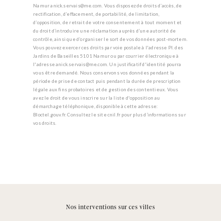
Namur anick.servais@me.com. Vous disposez de droits d’accès, de
rectification, d’effacement, de portabilité, de limitation,
d’opposition, de retrait de votre consentement à tout moment et
du droit d’introduire une réclamation auprès d’une autorité de
contrôle, ainsi que d’organiser le sort de vos données post-mortem.
Vous pouvez exercer ces droits par voie postale à l'adresse Pl. des
Jardins de Baseilles 5101 Namur ou par courrier électronique à
l'adresse anick.servais@me.com. Un justificatif d'identité pourra
vous être demandé. Nous conservons vos données pendant la
période de prise de contact puis pendant la durée de prescription
légale aux fins probatoires et de gestion des contentieux. Vous
avez le droit de vous inscrire sur la liste d'opposition au
démarchage téléphonique, disponible à cette adresse:
Bloctel.gouv.fr
. Consultez le site cnil.fr pour plus d’informations sur
vos droits.
Nos interventions sur ces villes