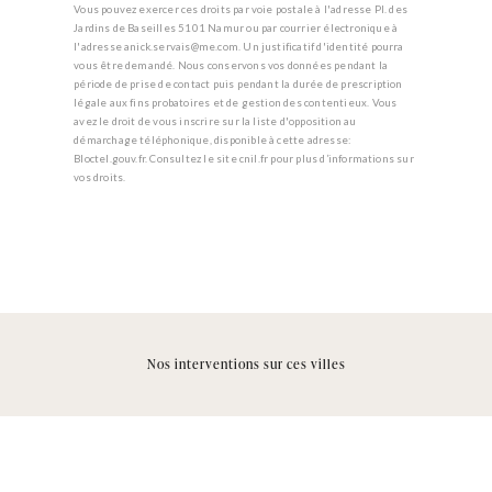
Vous pouvez exercer ces droits par voie postale à l'adresse Pl. des
Jardins de Baseilles 5101 Namur ou par courrier électronique à
l'adresse anick.servais@me.com. Un justificatif d'identité pourra
vous être demandé. Nous conservons vos données pendant la
période de prise de contact puis pendant la durée de prescription
légale aux fins probatoires et de gestion des contentieux. Vous
avez le droit de vous inscrire sur la liste d'opposition au
démarchage téléphonique, disponible à cette adresse:
Bloctel.gouv.fr
. Consultez le site cnil.fr pour plus d’informations sur
vos droits.
Nos interventions sur ces villes