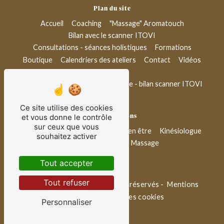
Plan du site
Accueil
Coaching
"Massage" Aromatouch
Bilan avec le scanner ITOVI
Consultations - séances holistiques
Formations
Boutique
Calendriers des ateliers
Contact
Vidéos
Blog
Conseil bien-être & aromathérapie - bilan scanner ITOVI
Ce site utilise des cookies
Nos prestations
et vous donne le contrôle
sur ceux que vous
Thérapeuthe
Coach de vie
Bien être
Kinésiologue
souhaitez activer
Ateliers bien-être
Massage
Tout accepter
Tout refuser
©
Vistalid
- 2026 - Tous droits réservés -
Mentions
légales
-
Gestion des cookies
Personnaliser