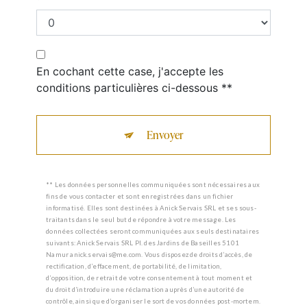
En cochant cette case, j'accepte les
conditions particulières ci-dessous **
Envoyer
** Les données personnelles communiquées sont nécessaires aux
fins de vous contacter et sont enregistrées dans un fichier
informatisé. Elles sont destinées à Anick Servais SRL et ses sous-
traitants dans le seul but de répondre à votre message. Les
données collectées seront communiquées aux seuls destinataires
suivants: Anick Servais SRL Pl. des Jardins de Baseilles 5101
Namur anick.servais@me.com. Vous disposez de droits d’accès, de
rectification, d’effacement, de portabilité, de limitation,
d’opposition, de retrait de votre consentement à tout moment et
du droit d’introduire une réclamation auprès d’une autorité de
contrôle, ainsi que d’organiser le sort de vos données post-mortem.