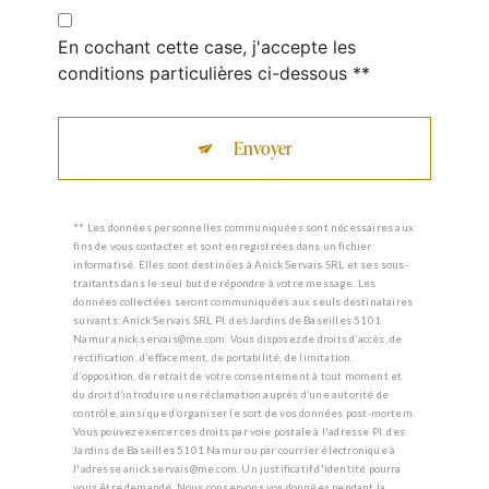
En cochant cette case, j'accepte les
conditions particulières ci-dessous **
Envoyer
** Les données personnelles communiquées sont nécessaires aux
fins de vous contacter et sont enregistrées dans un fichier
informatisé. Elles sont destinées à Anick Servais SRL et ses sous-
traitants dans le seul but de répondre à votre message. Les
données collectées seront communiquées aux seuls destinataires
suivants: Anick Servais SRL Pl. des Jardins de Baseilles 5101
Namur anick.servais@me.com. Vous disposez de droits d’accès, de
rectification, d’effacement, de portabilité, de limitation,
d’opposition, de retrait de votre consentement à tout moment et
du droit d’introduire une réclamation auprès d’une autorité de
contrôle, ainsi que d’organiser le sort de vos données post-mortem.
Vous pouvez exercer ces droits par voie postale à l'adresse Pl. des
Jardins de Baseilles 5101 Namur ou par courrier électronique à
l'adresse anick.servais@me.com. Un justificatif d'identité pourra
vous être demandé. Nous conservons vos données pendant la