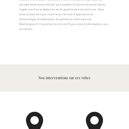
période de prise de contact puis pendant la durée de prescription
légale aux fins probatoires et de gestion des contentieux. Vous
avez le droit de vous inscrire sur la liste d'opposition au
démarchage téléphonique, disponible à cette adresse:
Bloctel.gouv.fr
. Consultez le site cnil.fr pour plus d’informations sur
vos droits.
Nos interventions sur ces villes